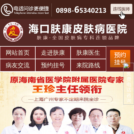
网站首页
走进肤康
肤康医生
病友交流
预约挂号
来院路线
免
费
电
话
咨
询