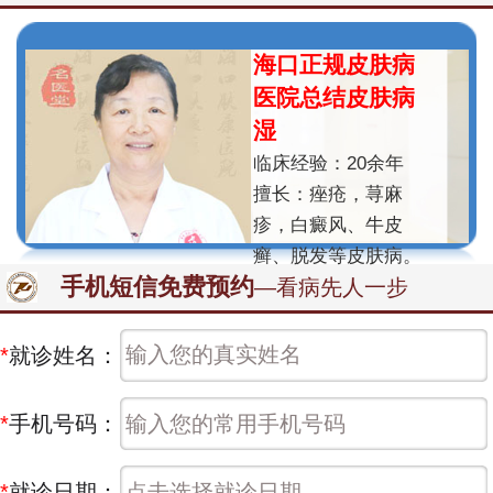
海口正规皮肤病
医院总结皮肤病
湿
临床经验：20余年
擅长：痤疮，荨麻
疹，白癜风、牛皮
癣、脱发等皮肤病。
手机短信免费预约
—看病先人一步
*
就诊姓名：
*
手机号码：
*
就诊日期：