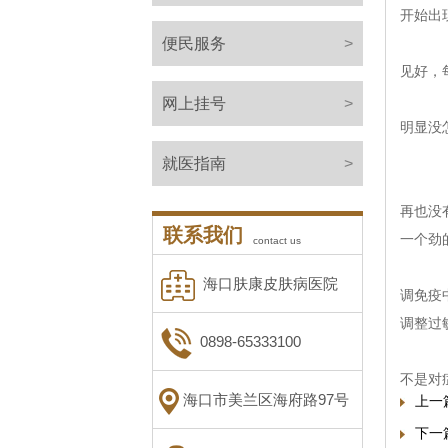
开始出
便民服务
>
在
见好，
1
网上挂号
>
明显没
就医指南
>
到
再也没
联系我们
一个劲
contact us
海口肤康皮肤病医院
调免疫
调整过
0898-65333100
陈
不是对
海口市美兰区海府路97号
上一
下一