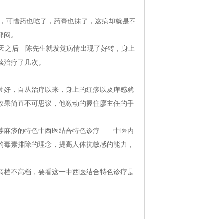
，可惜药也吃了，药膏也抹了，这病却就是不
郁闷。
天之后，陈先生就发觉病情出现了好转，身上
续治疗了几次。
好，自从治疗以来，身上的红疹以及痒感就
效果简直不可思议，他激动的握住廖主任的手
荨麻疹的特色中西医结合特色诊疗——中医内
的毒素排除的理念，提高人体抗敏感的能力，
档不高档，要看这一中西医结合特色诊疗是