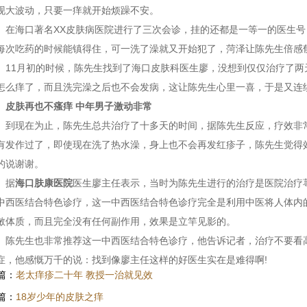
现大波动，只要一痒就开始烦躁不安。
海口著名XX皮肤病医院进行了三次会诊，挂的还都是一等一的医生号
每次吃药的时候能镇得住，可一洗了澡就又开始犯了，菏泽让陈先生倍感
1月初的时候，陈先生找到了海口皮肤科医生廖，没想到仅仅治疗了两
怎么痒了，而且洗完澡之后也不会发病，这让陈先生心里一喜，于是又连
皮肤再也不瘙痒 中年男子激动非常
现在为止，陈先生总共治疗了十多天的时间，据陈先生反应，疗效非常
有发作过了，即使现在洗了热水澡，身上也不会再发红疹子，陈先生觉得
的说谢谢。
据
海口肤康医院
医生廖主任表示，当时为陈先生进行的治疗是医院治疗
中西医结合特色诊疗，这一中西医结合特色诊疗完全是利用中医将人体内
敏体质，而且完全没有任何副作用，效果是立竿见影的。
先生也非常推荐这一中西医结合特色诊疗，他告诉记者，治疗不要看高
症，他感慨万千的说：找到像廖主任这样的好医生实在是难得啊!
篇：
老太痒疹二十年 教授一治就见效
篇：
18岁少年的皮肤之痒