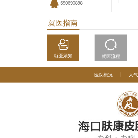
（省彩票中心旁）
690690898
就医指南
就医须知
就医流程
医院概况
人气