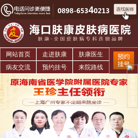
网站首页
走进肤康
肤康医生
病友交流
预约挂号
来院路线
免
费
电
话
咨
询