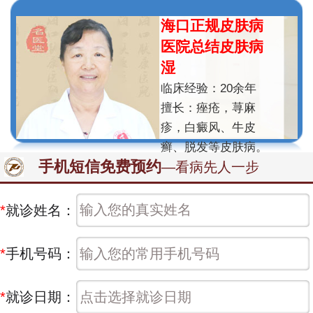
海口正规皮肤病
医院总结皮肤病
湿
临床经验：20余年
擅长：痤疮，荨麻
疹，白癜风、牛皮
癣、脱发等皮肤病。
手机短信免费预约
—看病先人一步
*
就诊姓名：
*
手机号码：
*
就诊日期：