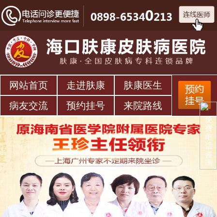
网站首页
走进肤康
肤康医生
病友交流
预约挂号
来院路线
免
费
电
话
咨
询