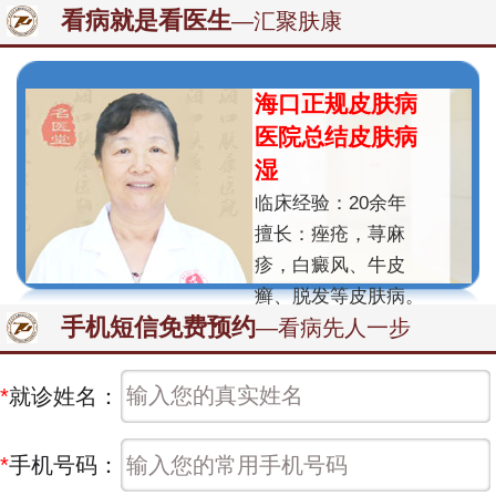
看病就是看医生
—汇聚肤康
海口正规皮肤病
医院总结皮肤病
湿
临床经验：20余年
擅长：痤疮，荨麻
疹，白癜风、牛皮
癣、脱发等皮肤病。
手机短信免费预约
—看病先人一步
*
就诊姓名：
*
手机号码：