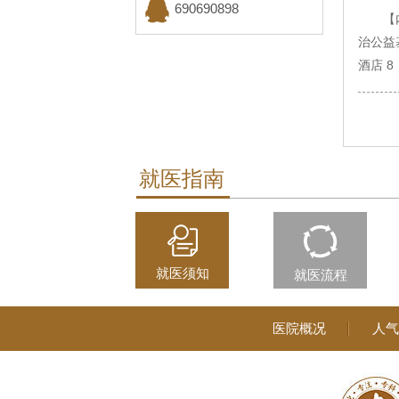
（省彩票中心旁）
690690898
【
治公益基
酒店 8
就医指南
就医须知
就医流程
医院概况
人气