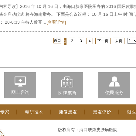
内容导读】2016 年 10 月 16 日，由海口肤康医院承办的 2016 
金启动仪式 将在海南举办。 下面是会议议程： 10 月 16 日上午 时 间 议 程 
 ： 28-8:33 主持人致开…
[查看详情]
首页
2
3
4
下一页
末页
1
网上咨询
便民服务
医院宗旨
专家
精研技术
康复患友
患友评价
就医
版权所有：海口肤康皮肤病医院