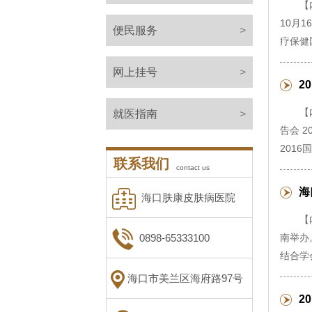
【
10月
便民服务
>
疗保健
网上挂号
>
2
【
就医指南
>
告会 
201
联系我们
contact us
海
海口肤康皮肤病医院
【
0898-65333100
南举办
结合学
海口市美兰区海府路97号
2