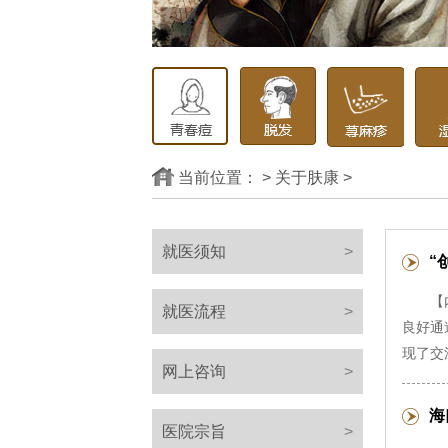
当前位置：
>
关于肤康
>
就医须知
>
“
【
就医流程
>
良好通
现了交
网上咨询
>
海
医院宗旨
>