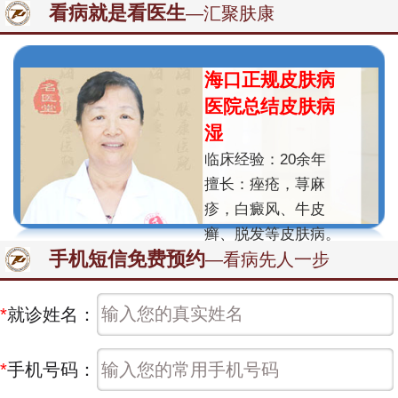
看病就是看医生
—汇聚肤康
海口正规皮肤病
医院总结皮肤病
湿
临床经验：20余年
擅长：痤疮，荨麻
疹，白癜风、牛皮
癣、脱发等皮肤病。
手机短信免费预约
—看病先人一步
*
就诊姓名：
*
手机号码：