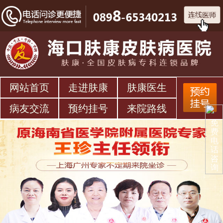
网站首页
走进肤康
肤康医生
病友交流
预约挂号
来院路线
免
费
电
话
咨
询